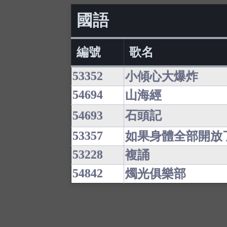
國語
編號
歌名
53352
小傾心大爆炸
54694
山海經
54693
石頭記
53357
如果身體全部開放
53228
複誦
54842
燭光俱樂部