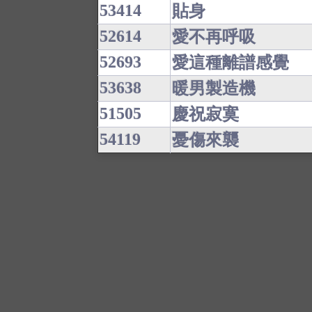
53414
貼身
52614
愛不再呼吸
52693
愛這種離譜感覺
53638
暖男製造機
51505
慶祝寂寞
54119
憂傷來襲