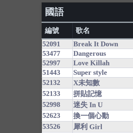
國語
編號
歌名
52091
Break It Down
53477
Dangerous
52997
Love Killah
51443
Super style
52132
X未知數
52133
拼貼記憶
52998
迷失 In U
52623
換一個心動
53526
犀利 Girl