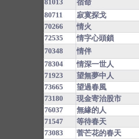
81013
宿命
80711
寂寞探戈
70266
情火
72535
情字心頭鎖
70348
情伴
78304
情深一世人
71923
望無夢中人
73665
望過春風
73180
現金寄治股市
76037
無緣的人
71547
等待春天
73083
菅芒花的春天