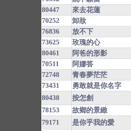
80447
來去花蓮
70252
卸妝
76836
放不下
73625
玫瑰的心
80461
阿爸的形影
70511
阿娜答
72748
青春夢茫茫
73431
勇敢就是你名字
80438
按怎創
78153
故鄉的景緻
79171
是你乎我的愛