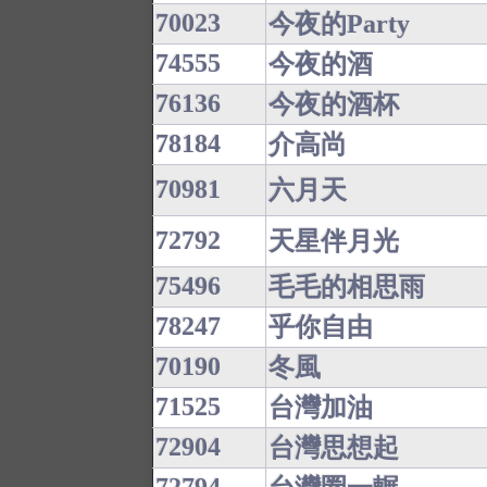
70023
今夜的Party
74555
今夜的酒
76136
今夜的酒杯
78184
介高尚
70981
六月天
72792
天星伴月光
75496
毛毛的相思雨
78247
乎你自由
70190
冬風
71525
台灣加油
72904
台灣思想起