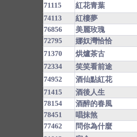
71115
紅花青葉
74113
紅樓夢
76856
美麗玫瑰
72795
娜奴灣恰恰
71370
烘爐茶古
72334
笑笑看前途
74952
酒仙點紅花
71415
酒後人生
78154
酒醉的春風
78451
唱抹煞
77462
問你為什麼