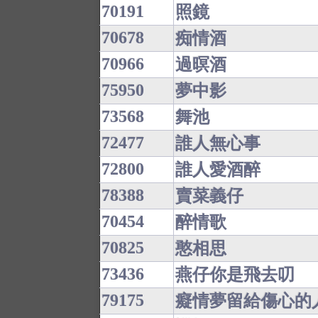
70191
照鏡
70678
痴情酒
70966
過暝酒
75950
夢中影
73568
舞池
72477
誰人無心事
72800
誰人愛酒醉
78388
賣菜義仔
70454
醉情歌
70825
憨相思
73436
燕仔你是飛去叨
79175
癡情夢留給傷心的