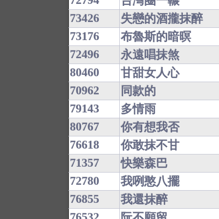
72794
台灣圈一輾
73426
失戀的酒攏抹醉
73176
布魯斯的暗暝
72496
永遠唱抹煞
80460
甘甜女人心
70962
同款的
79143
多情雨
80767
你有想我否
76618
你敢抹不甘
71357
快樂森巴
72780
我咧憨八擺
76855
我還抹醉
76532
阮不願留