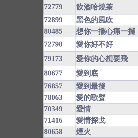
72779
飲酒哈燒茶
72899
黑色的風吹
80485
想你一擺心痛一擺
72798
愛你好不好
79173
愛你的心想要飛
80677
愛到底
76857
愛到最後
78063
愛的歌聲
70349
愛情
71416
愛情探戈
80658
煙火