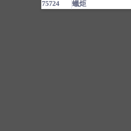
75724
蠟炬