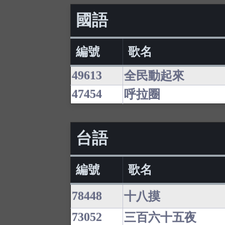
國語
編號
歌名
49613
全民動起來
47454
呼拉圈
台語
編號
歌名
78448
十八摸
73052
三百六十五夜