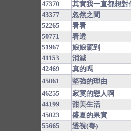
47370
其實我一直都想對
43377
忽然之間
52265
看看
50771
看透
51967
娘娘駕到
41153
消滅
42469
真的嗎
45061
堅強的理由
46255
寂寞的戀人啊
44199
甜美生活
45023
盛夏的果實
55665
透視(粵)