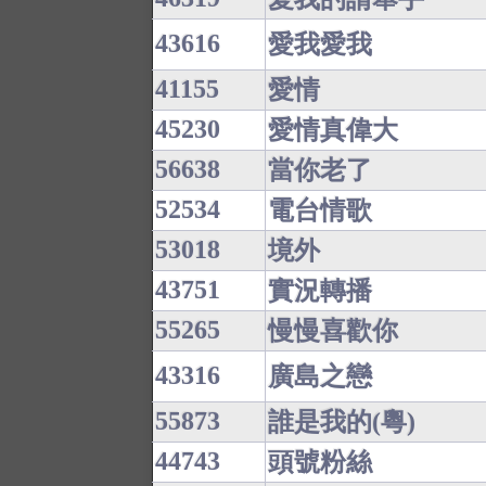
43616
愛我愛我
41155
愛情
45230
愛情真偉大
56638
當你老了
52534
電台情歌
53018
境外
43751
實況轉播
55265
慢慢喜歡你
43316
廣島之戀
55873
誰是我的(粵)
44743
頭號粉絲