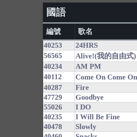
國語
編號
歌名
40253
24HRS
56565
Alive!(我的自由式)
40234
AM PM
40112
Come On Come 
40287
Fire
47729
Goodbye
55026
I DO
40235
I Will Be Fine
40478
Slowly
40460
Snacks