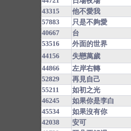
44721
日場夜場
43315
他不愛我
57883
只是不夠愛
40667
台
53516
外面的世界
44156
失戀萬歲
44866
左岸右轉
52829
再見自己
55211
如初之光
46245
如果你是李白
45534
如果沒有你
42038
安可