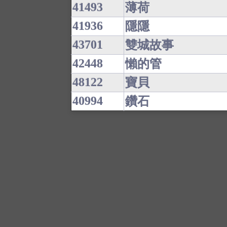
41493
薄荷
41936
隱隱
43701
雙城故事
42448
懶的管
48122
寶貝
40994
鑽石