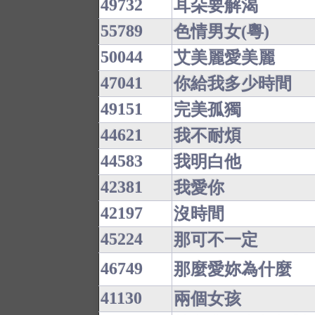
49732
耳朵要解渴
55789
色情男女(粵)
50044
艾美麗愛美麗
47041
你給我多少時間
49151
完美孤獨
44621
我不耐煩
44583
我明白他
42381
我愛你
42197
沒時間
45224
那可不一定
46749
那麼愛妳為什麼
41130
兩個女孩