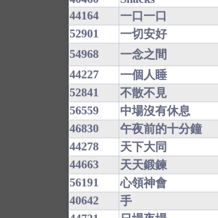
44164
一口一口
52901
一切安好
54968
一念之間
44227
一個人睡
52841
不散不見
56559
中場沒有休息
46830
午夜前的十分鐘
44278
天下大同
44663
天天鍛鍊
56191
心領神會
40642
手