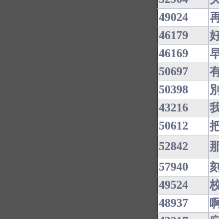
49024
46179
46169
50697
50398
43216
50612
52842
57940
49524
48937