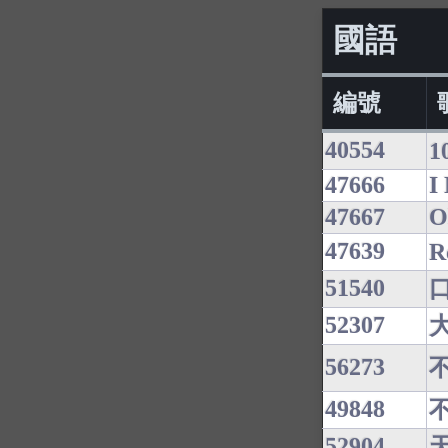
國語
編號
40554
1
47666
I
47667
O
47639
R
51540
52307
56273
49848
52904