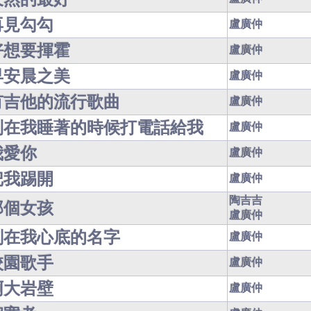
再見勾勾
盧廣仲
好想要揮霍
盧廣仲
早安晨之美
盧廣仲
有吉他的流行歌曲
盧廣仲
別在我睡著的時候打電話給我
盧廣仲
我愛你
盧廣仲
把我踢開
盧廣仲
陶吉吉
那個女孩
盧廣仲
刻在我心底的名字
盧廣仲
校園歌手
盧廣仲
啊大岩壁
盧廣仲