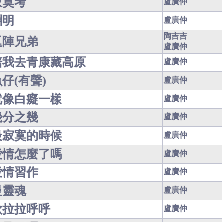
寂寞考
盧廣仲
淵明
盧廣仲
陶吉吉
逗陣兄弟
盧廣仲
陪我去青康藏高原
盧廣仲
仔(有聲)
盧廣仲
就像白癡一樣
盧廣仲
幾分之幾
盧廣仲
最寂寞的時候
盧廣仲
愛情怎麼了嗎
盧廣仲
愛情習作
盧廣仲
慢靈魂
盧廣仲
歐拉拉呼呼
盧廣仲