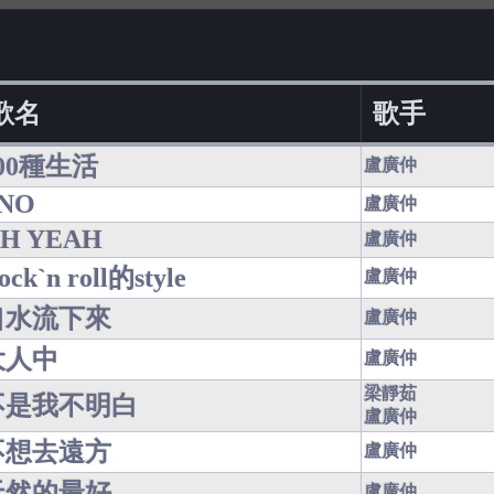
歌名
歌手
00種生活
盧廣仲
 NO
盧廣仲
H YEAH
盧廣仲
ock`n roll的style
盧廣仲
口水流下來
盧廣仲
大人中
盧廣仲
梁靜茹
不是我不明白
盧廣仲
不想去遠方
盧廣仲
天然的最好
盧廣仲