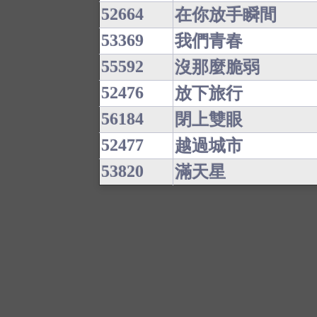
52664
在你放手瞬間
53369
我們青春
55592
沒那麼脆弱
52476
放下旅行
56184
閉上雙眼
52477
越過城市
53820
滿天星