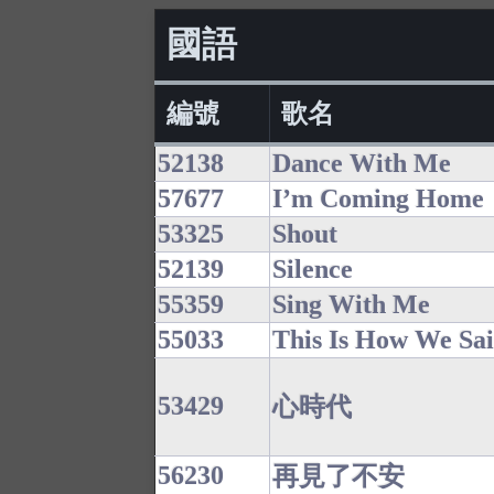
國語
編號
歌名
52138
Dance With Me
57677
I’m Coming Home
53325
Shout
52139
Silence
55359
Sing With Me
55033
This Is How We Sa
53429
心時代
56230
再見了不安