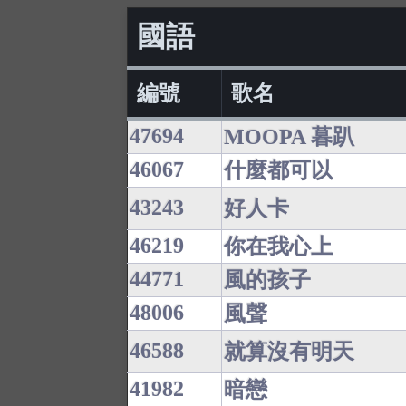
國語
編號
歌名
47694
MOOPA 暮趴
46067
什麼都可以
43243
好人卡
46219
你在我心上
44771
風的孩子
48006
風聲
46588
就算沒有明天
41982
暗戀