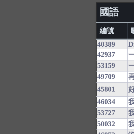
國語
編號
40389
D
42937
53159
49709
45801
46034
53727
50032