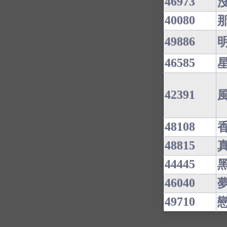
46973
40080
49886
46585
42391
48108
48815
44445
46040
49710