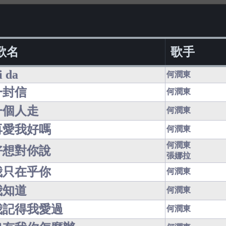
歌名
歌手
i da
何潤東
一封信
何潤東
一個人走
何潤東
再愛我好嗎
何潤東
何潤東
好想對你說
張娜拉
我只在乎你
何潤東
我知道
何潤東
我記得我愛過
何潤東