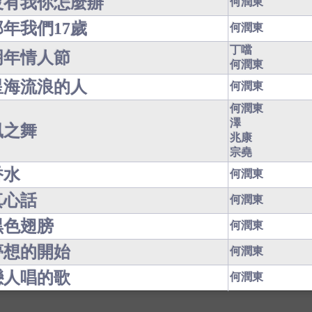
沒有我你怎麼辦
何潤東
那年我們17歲
何潤東
丁噹
明年情人節
何潤東
星海流浪的人
何潤東
何潤東
澤
風之舞
兆康
宗堯
香水
何潤東
真心話
何潤東
黑色翅膀
何潤東
夢想的開始
何潤東
戀人唱的歌
何潤東