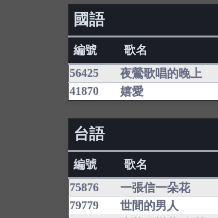
國語
編號
歌名
56425
夜鶯歌唱的晚上
41870
嬉愛
台語
編號
歌名
75876
一張信一朵花
79779
世間的男人