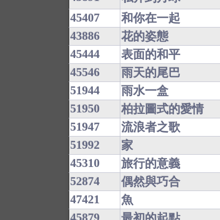
45407
和你在一起
43886
花的姿態
45444
表面的和平
45546
雨天的尾巴
51944
雨水一盒
51950
柏拉圖式的愛情
51947
流浪者之歌
51992
家
45310
旅行的意義
52874
偶然與巧合
47421
魚
45879
最初的起點