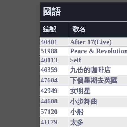
國語
編號
歌名
40401
After 17(Live)
51988
Peace & Revolutio
40113
Self
46359
九份的咖啡店
47604
下個星期去英國
42949
女明星
44608
小步舞曲
57120
小船
41179
太多