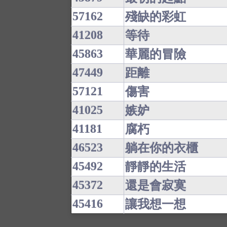
57162
殘缺的彩虹
41208
等待
45863
華麗的冒險
47449
距離
57121
傷害
41025
嫉妒
41181
腐朽
46523
躺在你的衣櫃
45492
靜靜的生活
45372
還是會寂寞
45416
讓我想一想