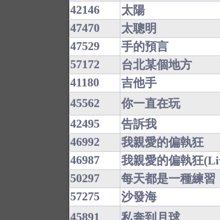
42146
太陽
47470
太聰明
47529
手的預言
57172
台北某個地方
41180
吉他手
45562
你一直在玩
42495
告訴我
46992
我親愛的偏執狂
46987
我親愛的偏執狂(Liv
50297
每天都是一種練習
57275
沙發海
45891
私奔到月球