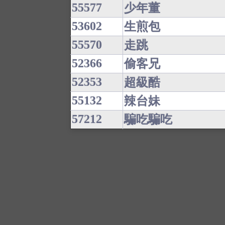
55577
少年董
53602
生煎包
55570
走跳
52366
偷客兄
52353
超級酷
55132
辣台妹
57212
騙吃騙吃