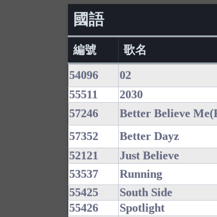
國語
編號
歌名
54096
02
55511
2030
57246
Better Believe Me
57352
Better Dayz
52121
Just Believe
53537
Running
55425
South Side
55426
Spotlight