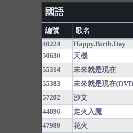
國語
編號
歌名
40224
Happy.Birth.Day
50630
天機
55314
未來就是現在
55383
未來就是現在(DVD
57202
沙文
44896
走火入魔
47989
花火