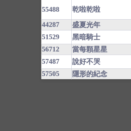
55488
乾啦乾啦
44287
盛夏光年
51529
黑暗騎士
56712
當每顆星星
57487
說好不哭
57505
隱形的紀念