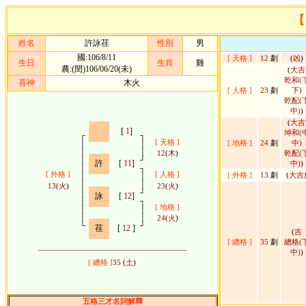
【
姓名
許詠荏
性別
男
國:106/8/11
[ 天格 ]
12
劃
(
凶
)
生日
生肖
雞
農:(閏)106/06/20(未)
(
大吉
乾和(
喜神
木火
[ 人格 ]
23
劃
下)
乾配(
中)
)
.
.
(
大吉
.
[
1
]
坤和(
┌
┐
[ 天格 ]
[ 地格 ]
24
劃
中)
│
│
│
│
12
(
木
)
乾配(
.
│
┘
許
[
11
]
中)
)
│
┐
[ 外格 ]
[ 人格 ]
[ 外格 ]
13
劃
(
大吉
│
│
│
│
13
(
火
)
23
(
火
)
│
┘
詠
[
12
]
.
│
┐
[ 地格 ]
│
│
│
│
24
(
火
)
└
┘
.
荏
[
12
]
(
吉
.
[ 總格 ]
35
劃
總格(
中)
)
[ 總格 ]
35
(
土
)
五格三才名詞解釋