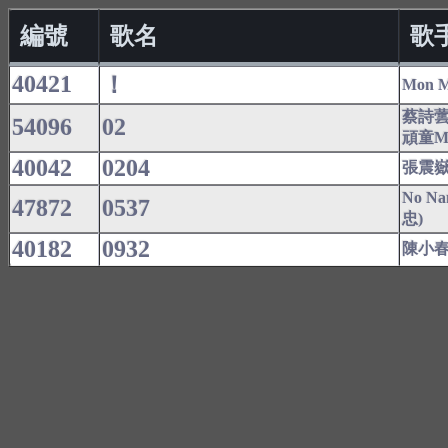
編號
歌名
歌
40421
！
Mon 
蔡詩
54096
02
頑童MJ
40042
0204
張震
No N
47872
0537
忠)
40182
0932
陳小