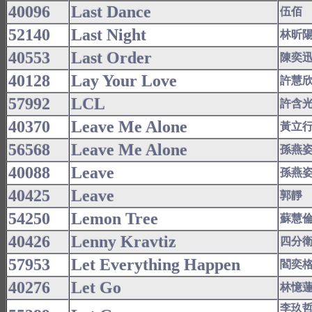
40096
Last Dance
伍佰
52140
Last Night
林昕
40553
Last Order
陳奕
40128
Lay Your Love
許慧
57992
LCL
許含
40370
Leave Me Alone
黃立
56568
Leave Me Alone
孫燕
40088
Leave
孫燕
40425
Leave
郭靜
54250
Lemon Tree
蘇慧
40426
Lenny Kravtiz
四分
57953
Let Everything Happen
閻奕
40276
Let Go
林憶
李玖