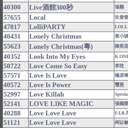
40300
Live酒館300秒
張懸
57655
Local
玖壹
47817
LolliPARTY
LOLL
40431
Lonely Christmas
黃小
55623
Lonely Christmas(粵)
陳奕
40352
Look Into My Eyes
K ON
50722
Love Come So Easy
李玟
57571
Love Is Love
楊丞
40572
Love Is Power
璽恩
52997
Love Killah
Spexia
52141
LOVE LIKE MAGIC
張國
40288
Love Love Love
F.I.
51121
Love Love Love
柯以