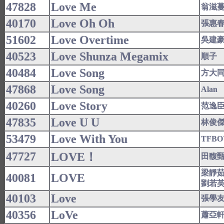
47828
Love Me
翁滋
40170
Love Oh Oh
張惠
51602
Love Overtime
吳建
40523
Love Shunza Megamix
順子
40484
Love Song
方大
47868
Love Song
Alan
40260
Love Story
范逸
47835
Love U U
林俊
53479
Love With You
TFBO
47727
LOVE！
田馥
梁靜
40081
LOVE
劉若
40103
Love
張學
40356
LoVe
蕭亞