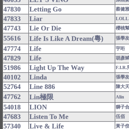
47830
Letting Go
蔡健
47833
Liar
LOLL
47743
Lie Or Die
櫻桃
55616
Life Is Like A Dream(粵)
張學
47774
Life
宇珩
47829
Life
胡彥
51986
Light Up The Way
F.I.
40102
Linda
張學
52764
Line 886
陳大
47762
Lin極限
Alin
54018
LION
獅子
47683
Listen To Me
伍佰
57340
Live & Life
黃子