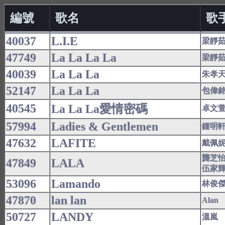
編號
歌名
歌
40037
L.I.E
梁靜
47749
La La La La
梁靜
40039
La La La
朱孝
52147
La La La
包偉
40545
La La La愛情密碼
卓文
57994
Ladies & Gentlemen
鍾明
47632
LAFITE
戴佩
龔芝
47849
LALA
伍家
53096
Lamando
林俊
47870
lan lan
Alan
50727
LANDY
溫嵐