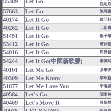
55389
Let Go
倪耐
57663
Let Go
陳瑾緗(A
40174
Let It Go
蕭亞
40262
Let It Go
元衛
51451
Let It Go
猴子
53412
Let It Go
葛仲
54016
Let It Go
周興
54244
Let It Go(中國新歌聲)
李佩
40101
Let Me Go
張學
40309
Let Me Know
李玖
51877
Let Me Love You
李唯
40584
Let's Go
閻韋
40469
Let's Move It
蔡依
40035
LET'S VINO
孫燕