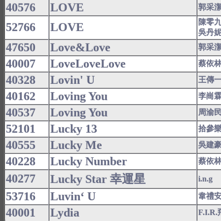
40576
LOVE
郭采
陳零
52766
LOVE
吳丹
47650
Love&Love
郭采
40007
LoveLoveLove
蔡依
40328
Lovin' U
王傳
40162
Loving You
李崗
40537
Loving You
周渝
52101
Lucky 13
拾參
40555
Lucky Me
吳建
40228
Lucky Number
蔡依
40277
Lucky Star 幸運星
i.n.g
53716
Luvin‘ U
韋禮
40001
Lydia
F.I.