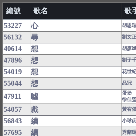
編號
歌名
歌
53227
心
胡恩
56132
尋
劉文
40614
想
胡彥
47896
想
劉子
54019
想
花世
55044
想
品冠
蛋堡
47911
噓
徐佳
54057
戲
黃宥
56843
續
小球(
57695
續
秀蘭