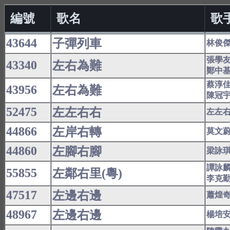
編號
歌名
歌
43644
子彈列車
林俊
張學
43340
左右為難
鄭中
蔡淳
43956
左右為難
陳冠
52475
左左右右
左左
44866
左岸右轉
莫文
44860
左腳右腳
梁詠
譚詠
55855
左鄰右里(粵)
李克
47517
左邊右邊
蕭煌
48967
左邊右邊
楊培