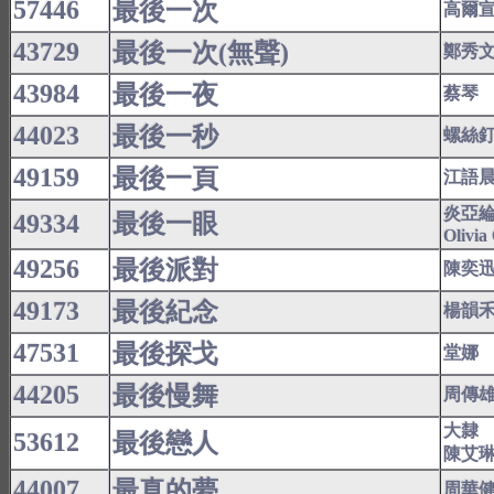
57446
最後一次
高爾宣(
43729
最後一次(無聲)
鄭秀
43984
最後一夜
蔡琴
44023
最後一秒
螺絲
49159
最後一頁
江語
炎亞
49334
最後一眼
Olivia
49256
最後派對
陳奕
49173
最後紀念
楊韻
47531
最後探戈
堂娜
44205
最後慢舞
周傳
大隸
53612
最後戀人
陳艾
44007
最真的夢
周華