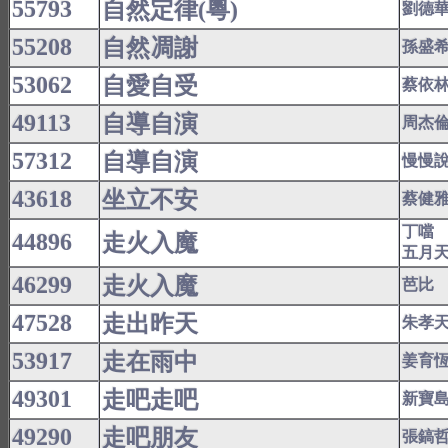
55793
自然定律(粵)
劉德
55208
自然凋謝
孫盛
53062
自愛自受
蔡依
49113
自導自演
周杰
57312
自導自演
慢慢
43618
坐立不安
蔡健
丁噹
44896
走火入魔
五月
46299
走火入魔
芭比
47528
走出昨天
朱孝
53917
走在雨中
姜育
49301
走吧走吧
新寶
49290
走吧朋友
張鎬