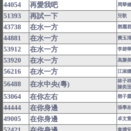
44054
再愛我吧
周華
51393
再試一下
兒歌
43738
在水一方
鄧麗
44881
在水一方
費玉
53912
在水一方
李碧
53920
在水一方
高勝
56216
在水一方
江淑
林子
56488
在水中央(粵)
陳奕
53064
在你左右
鄧子
44444
在你身邊
張學
49005
在你身邊
卓文
52421
在你身邊
韋禮