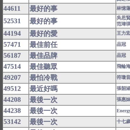
44611
最好的事
林憶
吳思
52531
最好的事
范瑋
44194
最好的愛
王力
57471
最佳前任
品冠
56187
最佳品牌
品冠
47514
最佳聽眾
飛輪
49207
最怕冷戰
符瓊
49512
最近好嗎
張韶
44208
最後一次
張惠
44238
最後一次
Energ
53142
最後一次
十七