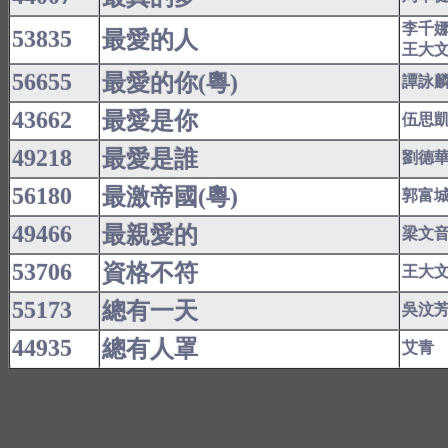
李千
53835
最愛的人
王大
56655
最愛的你(粵)
譚詠
43662
最愛是你
伍思
49218
最愛是誰
劉德
56180
最激帝國(粵)
郭富
49466
最親愛的
梁文
53706
資格不符
王大
55173
總有一天
吳汶
44935
總有人罩
艾青