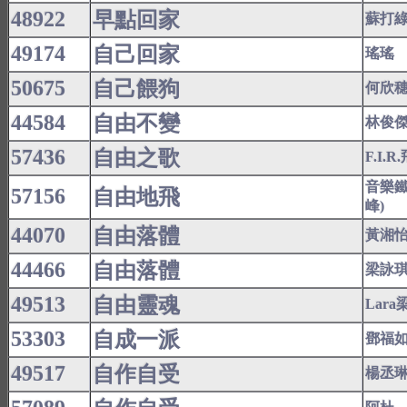
48922
早點回家
蘇打
49174
自己回家
瑤瑤
50675
自己餵狗
何欣
44584
自由不變
林俊
57436
自由之歌
F.I.
音樂鐵
57156
自由地飛
峰)
44070
自由落體
黃湘
44466
自由落體
梁詠
49513
自由靈魂
Lar
53303
自成一派
鄧福
49517
自作自受
楊丞