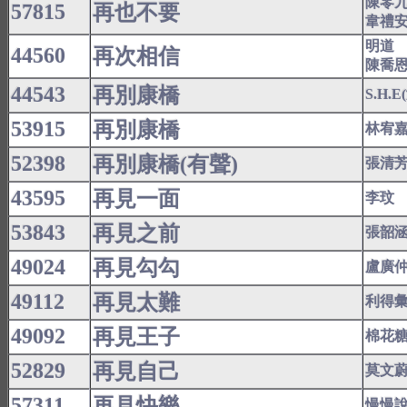
陳零
57815
再也不要
韋禮
明道
44560
再次相信
陳喬
44543
再別康橋
S.H.
53915
再別康橋
林宥
52398
再別康橋(有聲)
張清
43595
再見一面
李玟
53843
再見之前
張韶
49024
再見勾勾
盧廣
49112
再見太難
利得
49092
再見王子
棉花
52829
再見自己
莫文
57311
再見快樂
慢慢