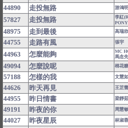
44890
走投無路
游鴻
李紅(Re
57827
走投無路
PONY
48975
走到最後
高瑞
44755
走路有風
張宇
MC H
44963
怎麼能夠
馬念
49094
怎麼說呢
棉花
57188
怎樣的我
文慧
44626
昨天再見
王芷
44955
昨日情書
梁靜
49191
昨夜的你
周慧
44027
昨夜星辰
林淑