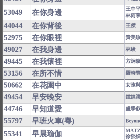
王中
53049
在你身邊
林雨
44044
在你背後
王傑
52975
在你眼裡
黃美
49027
在我身邊
林綾
49445
在我懷裡
方炯
53156
在所不惜
羅時
50662
在花園中
女孩
49454
早安晚安
鍾鎮
44746
早知道愛
盧學
55797
早班火車(粵)
Beyon
MAT
55341
早晨瑜伽
徐熙