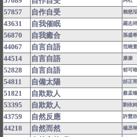
57089
自作自受
阿杜
57857
自作自受
賴慈
43631
自我催眠
羅志
56870
自我癒合
孫盛
44067
自言自語
范曉
44514
自言自語
康康
52828
自言自語
郁可
54811
自備太陽
邰正
51821
自欺欺人
蔡孟
53395
自欺欺人
劉依
43759
自然反應
許慧
44218
自然而然
楊丞