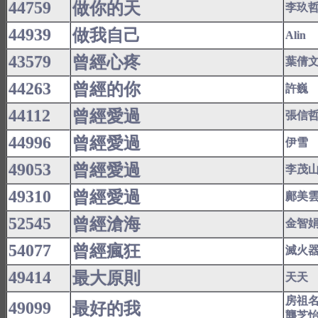
44759
做你的天
李玖
44939
做我自己
Alin
43579
曾經心疼
葉倩
44263
曾經的你
許巍
44112
曾經愛過
張信
44996
曾經愛過
伊雪
49053
曾經愛過
李茂
49310
曾經愛過
鄺美
52545
曾經滄海
金智
54077
曾經瘋狂
滅火
49414
最大原則
天天
房祖
49099
最好的我
龔芝