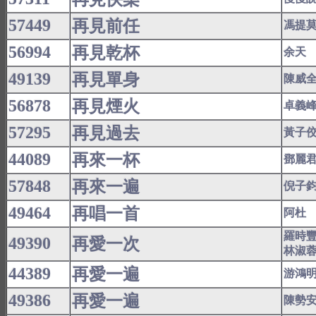
57449
再見前任
馮提
56994
再見乾杯
余天
49139
再見單身
陳威
56878
再見煙火
卓義
57295
再見過去
黃子
44089
再來一杯
鄧麗
57848
再來一遍
倪子
49464
再唱一首
阿杜
羅時
49390
再愛一次
林淑
44389
再愛一遍
游鴻
49386
再愛一遍
陳勢