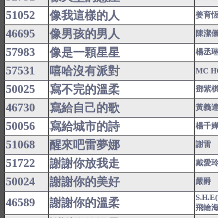
51052
像我這樣的人
姜育
46695
像男孩的男人
陳潔
57983
像是一顆星星
楊丞
57531
嘻哈沒有派對
MC H
50025
寫不完的溫柔
鄧紫
46730
寫給自己的歌
黃義
50056
寫給城市的詩
楊千
51068
醒來吧雷夢娜
謝雷
51722
謝謝你放我走
戴愛
50024
謝謝你的美好
嚴爵
S.H.
46589
謝謝你的溫柔
飛輪