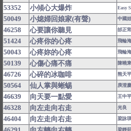
53352
小傾心大爆炸
Easy 
50049
小媳婦回娘家(有聲)
中國
46258
心要讓你聽見
邰正
51424
心疼你的心疼
飛輪
50043
心疼妳的心疼
飛輪
50139
心傷心痛不痛
陳曉
46726
心碎的冰咖啡
熊天
50564
仙人掌與蜥蜴
庾澄
46639
向天要一點愛
王中
46328
向左走向右走
光良
46404
向左走向右走
梁詠
46291
向左轉向右轉
梁靜