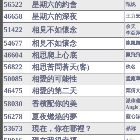
56522
星期六的約會
甄妮
46658
星期六的深夜
王力
余天
51422
相見不如懷念
李亞
54677
相見不如懷念
龍飄
46604
相思爬上心底
鳳飛
56822
相思苦問蒼天(客)
佚名
50085
相愛的可能性
孟庭
46475
相愛的第二天
葉倩
派偉
58030
香檳配你的美
Angie
56278
夏夜燃燒的夢
藍心
53673
現在，你在哪裡？
品冠