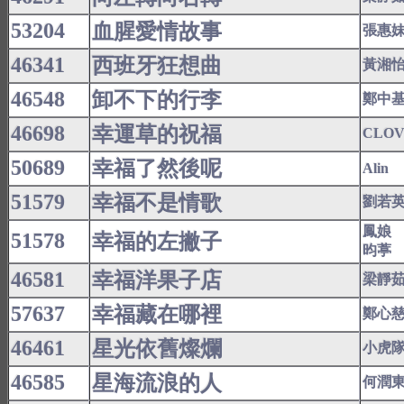
53204
血腥愛情故事
張惠
46341
西班牙狂想曲
黃湘
46548
卸不下的行李
鄭中
46698
幸運草的祝福
CLO
50689
幸福了然後呢
Alin
51579
幸福不是情歌
劉若
鳳娘
51578
幸福的左撇子
昀葶
46581
幸福洋果子店
梁靜
57637
幸福藏在哪裡
鄭心
46461
星光依舊燦爛
小虎
46585
星海流浪的人
何潤