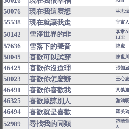
50016
現在我很幸福
Alin
50076
現在我這麼想
林志
55538
現在就讓我走
宇宙
李韋A
50142
雪淨世界的非
LEE
57636
雪落下的聲音
陸虎
50045
喜歡可以試穿
陳世
46425
喜歡你沒道理
張韶
50023
喜歡你怎麼辦
王心
46491
喜歡你喜歡我
黃義
46325
喜歡原諒別人
游鴻
46494
喜歡就是喜歡
羅美
范曉
52989
尋找我的同類
A