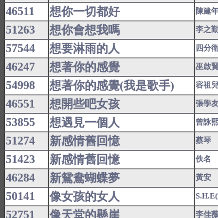
46511
想你一切都好
陳建
51263
想你會想我嗎
李之
57544
想要淋雨的人
四分
46247
想著你的感覺
巫啟
54998
想著你的感覺(我是歌手)
容祖
46551
想開些吧女孩
張學
53855
想遇見一個人
曾詠
51274
新感情舊回憶
蔡琴
51423
新感情舊回憶
佚名
46284
新鴛鴦蝴蝶夢
黃安
50141
像女孩的女人
S.H.
52751
像天堂的懸崖
李佳