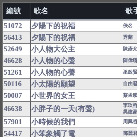
編號
歌名
歌
51072
夕陽下的祝福
佚名
56413
夕陽下的祝福
秀蘭
52649
小人物大公主
陳彥
46628
小人物的心聲
陳偉
51261
小人物的心聲
巫啟
50116
小太陽的願望
自由
50007
小世界的女王
蔡孟
李玖
46638
小胖子的一天(有聲)
吳建
57901
小時候的我們
周興
54417
小笨象觸了電
鄧麗