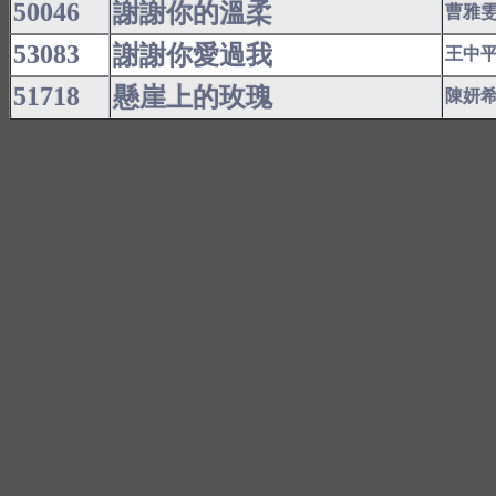
50046
謝謝你的溫柔
曹雅
53083
謝謝你愛過我
王中
51718
懸崖上的玫瑰
陳妍