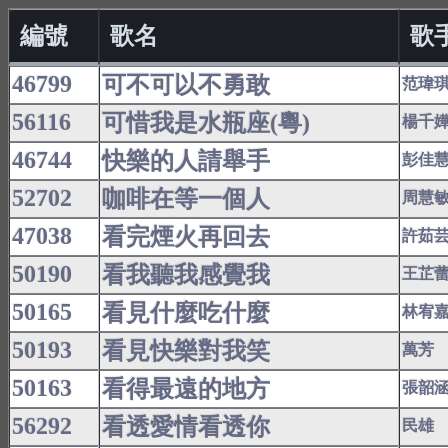
編號
歌名
歌
46799
可不可以不勇敢
范瑋
56116
可惜我是水瓶座(粵)
楊千
46744
快樂的人請舉手
彭佳
52702
咖啡在等一個人
周慧
47038
看完煙火再回去
許茹
50190
看我聽我感覺我
王芷
50165
看見什麼吃什麼
林宥
50193
看見快樂對我笑
萬芳
50163
看得最遠的地方
張韶
56292
看透愛情看透你
民雄