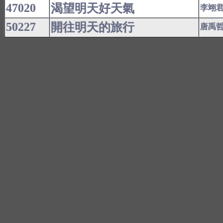
47020
渴望明天好天氣
李翊
50227
開往明天的旅行
唐禹