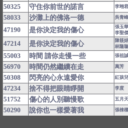
50325
守住你前世的諾言
李翊
58033
沙灘上的佛洛一德
吳青
張玉
47190
是你決定我的傷心
李聖
陳筱
47214
是你決定我的傷心
林隆
55003
時間 請你走慢一些
張祖
56970
時間仍然繼續在走
萬芳
50308
閃亮的心永遠愛你
紅孩
47234
捨不得把眼睛睜開
李度
51752
傷心的人別聽慢歌
五月
50290
說你也一樣愛著我
張棟