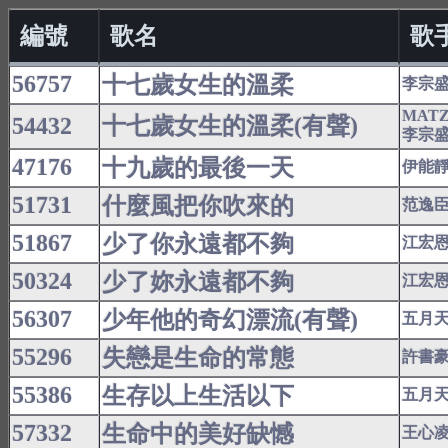
編號
歌名
歌
56757
十七歲女生的溫柔
李宗
MAT
54432
十七歲女生的溫柔(有聲)
李宗
47176
十九歲的最後一天
伊能
51731
什麼風把你吹來的
范逸
51867
少了你永遠都不夠
江宏
50324
少了妳永遠都不夠
江宏
56307
少年他的奇幻漂流(有聲)
五月
55296
失戀是生命的常態
許書
55386
生存以上生活以下
五月
57332
生命中的美好缺憾
王心