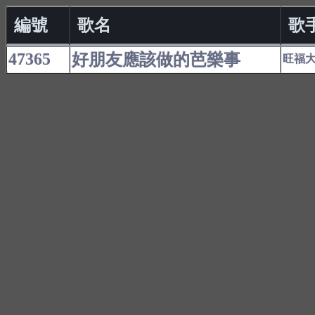
編號
歌名
歌
47365
好朋友應該做的芭樂事
旺福