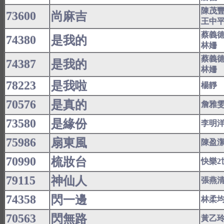
陳茂
73600
尚麻吉
王中
蔡義
74380
是我的
林姍
蔡義
74387
是我的
林姍
78223
是我啦
楊靜
70576
是真的
詹雅
73580
是緣份
李明
75986
扇東風
陳盈
70990
梳妝台
快樂2
79115
神仙人
張燕
74358
閃一邊
林柔
70563
閃無路
黃乙