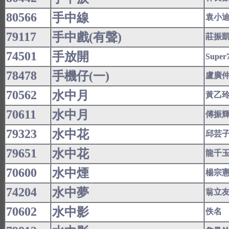
80566
手中線
袁小
79117
手中戲(有聲)
莊振
74501
手放開
Super
78478
手機仔(一)
盧廣
70562
水中月
黃乙
70611
水中月
傅振
79323
水中花
邱芸
79651
水中花
龍千
70600
水中煙
楊宗
74204
水中夢
翁立
70602
水中影
佚名