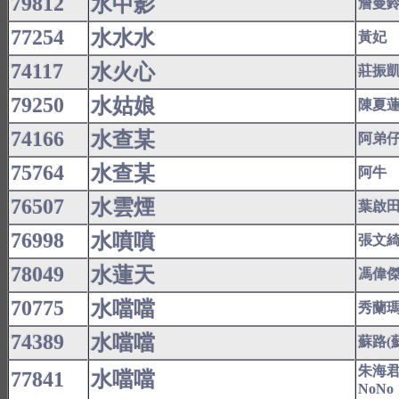
79812
水中影
詹曼
77254
水水水
黃妃
74117
水火心
莊振
79250
水姑娘
陳夏
74166
水查某
阿弟
75764
水查某
阿牛
76507
水雲煙
葉啟
76998
水噴噴
張文
78049
水蓮天
馮偉
70775
水噹噹
秀蘭
74389
水噹噹
蘇路(
朱海
77841
水噹噹
NoNo