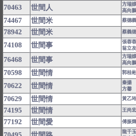
方瑞
70463
世間人
高向
74467
世間米
蔡德
78942
世間米
蔡義
張蓉
74108
世間事
翁立
方瑞
76468
世間事
高向
70598
世間情
郭桂
秦揚
70622
世間情
方馨
70629
世間情
黃乙
74195
世間情
王尚
77192
世間愛
傅振
龍千
70495
世間路