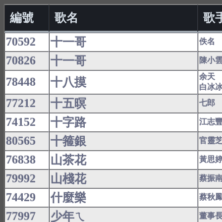
編號
歌名
歌
70592
十一哥
佚名
70826
十一哥
陳小
余天
78448
十八摸
白冰
77212
十五暝
七郎
74152
十字路
江志
80565
十箍銀
官靈
76838
山茶花
黃思
79992
山棧花
蔡振
74429
什麼樂
蔡秋
77997
少年ㄟ
董事長