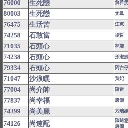
76000
生死戀
詹雅
80003
生死戀
尤鳳
76475
生活苦
江蕙
74258
石敢當
揚哲
71035
石頭心
林姍
74238
石頭心
孫淑
79334
石頭心
阿吉
71047
沙浪嘿
黃妃
77004
尚介帥
陳雷
77837
尚幸福
唐儷
74399
尚美麗
方瑞
陳隨
74126
尚速配
唐儷