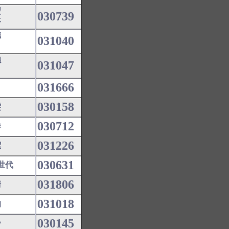
豐
030739
平
德
031040
德
031047
031666
030158
雯
030712
洋
031226
潔
030631
世代
031806
清
031018
均
030145
玲