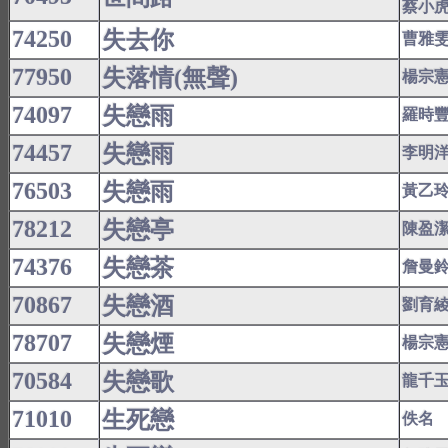
蔡小
74250
失去你
曹雅
77950
失落情(無聲)
楊宗
74097
失戀雨
羅時
74457
失戀雨
李明
76503
失戀雨
黃乙
78212
失戀亭
陳盈
74376
失戀茶
詹曼
70867
失戀酒
劉育
78707
失戀煙
楊宗
70584
失戀歌
龍千
71010
生死戀
佚名