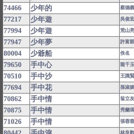
74466
少年的
蔡德
77217
少年遊
吳俊
77994
少年遊
荒山
77947
少年夢
許富
80004
少爺船
佚名
79650
手中心
龍千
70510
手中沙
王識
77694
手中花
孫淑
70862
手中情
翁立
70875
手中情
秀蘭
71026
手中情
張蓉
80442
手中淚
林良