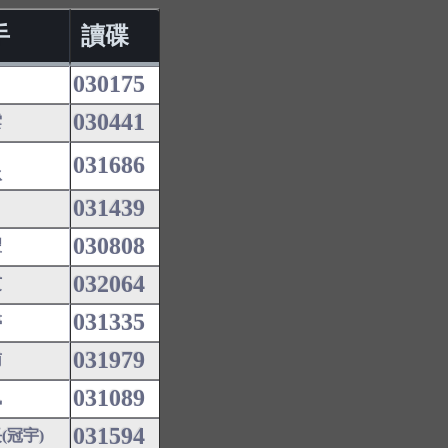
手
讀碟
030175
030441
雲
031686
冰
031439
030808
豐
032064
芝
031335
婷
031979
南
031089
鳳
031594
(冠宇)