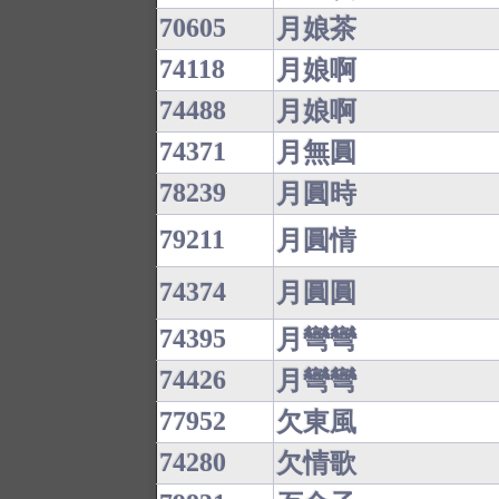
70605
月娘茶
74118
月娘啊
74488
月娘啊
74371
月無圓
78239
月圓時
79211
月圓情
74374
月圓圓
74395
月彎彎
74426
月彎彎
77952
欠東風
74280
欠情歌