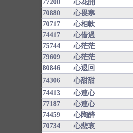
77200
心花開
70880
心畏寒
70717
心相軟
74417
心借過
75744
心茫茫
79609
心茫茫
80846
心退回
74306
心甜甜
74413
心連心
77187
心連心
74459
心陶醉
70734
心悲哀