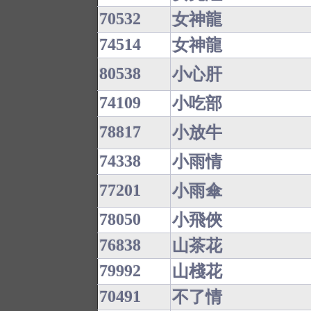
70532
女神龍
74514
女神龍
80538
小心肝
74109
小吃部
78817
小放牛
74338
小雨情
77201
小雨傘
78050
小飛俠
76838
山茶花
79992
山棧花
70491
不了情