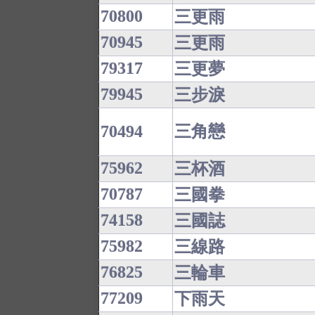
70800
三更雨
70945
三更雨
79317
三更夢
79945
三步淚
70494
三角戀
75962
三杯酒
70787
三國拳
74158
三國誌
75982
三線路
76825
三輪車
77209
下雨天