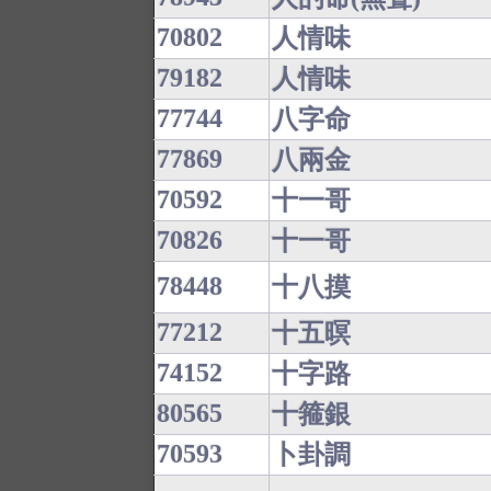
70802
人情味
79182
人情味
77744
八字命
77869
八兩金
70592
十一哥
70826
十一哥
78448
十八摸
77212
十五暝
74152
十字路
80565
十箍銀
70593
卜卦調