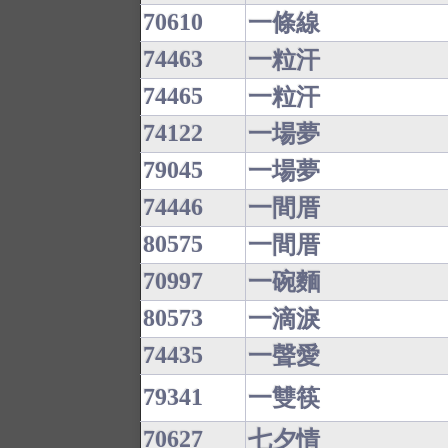
70610
一條線
74463
一粒汗
74465
一粒汗
74122
一場夢
79045
一場夢
74446
一間厝
80575
一間厝
70997
一碗麵
80573
一滴淚
74435
一聲愛
79341
一雙筷
70627
七夕情