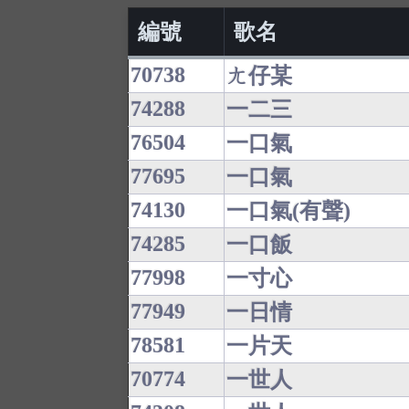
編號
歌名
70738
ㄤ仔某
74288
一二三
76504
一口氣
77695
一口氣
74130
一口氣(有聲)
74285
一口飯
77998
一寸心
77949
一日情
78581
一片天
70774
一世人