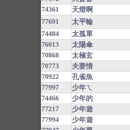
74361
天燈啊
77691
太平輪
74484
太孤單
76013
太陽傘
70868
太極玄
70773
夫妻情
70922
孔雀魚
77997
少年ㄟ
74466
少年的
77217
少年遊
77994
少年遊