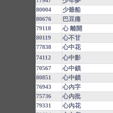
77947
少年夢
80004
少爺船
80676
巴豆痛
79118
心 離開
80119
心不甘
77838
心中花
74112
心中影
70567
心中鎖
80851
心中鎖
76943
心內字
75736
心內批
79331
心內花