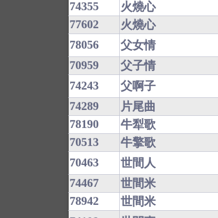
74355
火燒心
77602
火燒心
78056
父女情
70959
父子情
74243
父啊子
74289
片尾曲
78190
牛犁歌
70513
牛擎歌
70463
世間人
74467
世間米
78942
世間米