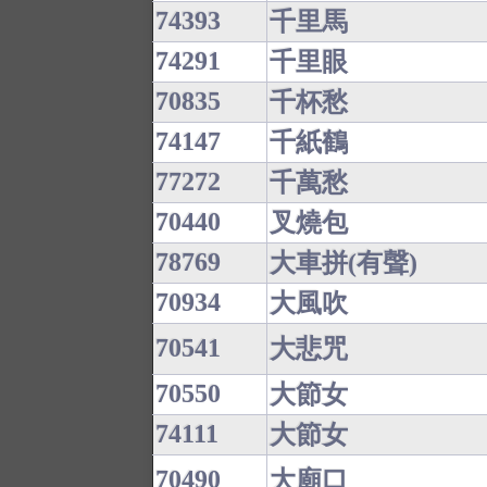
74393
千里馬
74291
千里眼
70835
千杯愁
74147
千紙鶴
77272
千萬愁
70440
叉燒包
78769
大車拼(有聲)
70934
大風吹
70541
大悲咒
70550
大節女
74111
大節女
70490
大廟口