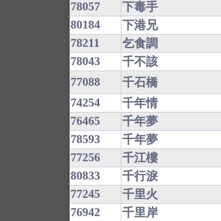
78057
下毒手
80184
下港兄
78211
乞食調
78043
千不該
77088
千石橋
74254
千年情
76465
千年夢
78593
千年夢
77256
千江樓
80833
千行淚
77245
千里火
76942
千里岸