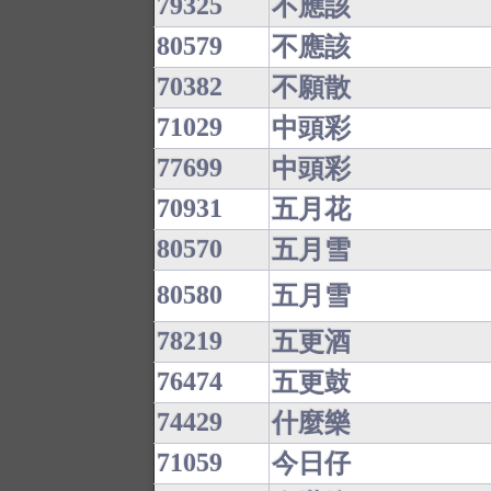
79325
不應該
80579
不應該
70382
不願散
71029
中頭彩
77699
中頭彩
70931
五月花
80570
五月雪
80580
五月雪
78219
五更酒
76474
五更鼓
74429
什麼樂
71059
今日仔