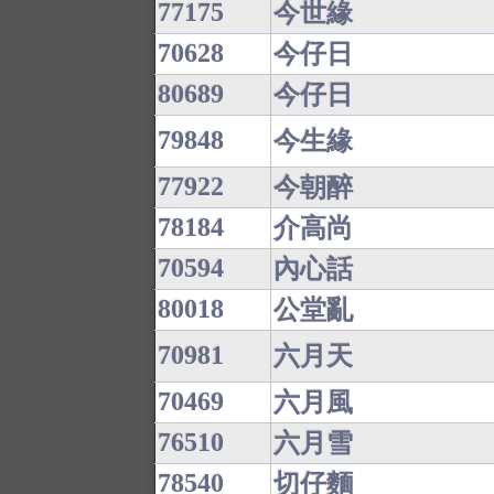
77175
今世緣
70628
今仔日
80689
今仔日
79848
今生緣
77922
今朝醉
78184
介高尚
70594
內心話
80018
公堂亂
70981
六月天
70469
六月風
76510
六月雪
78540
切仔麵