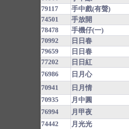
79117
手中戲(有聲)
74501
手放開
78478
手機仔(一)
70992
日日春
79659
日日春
77202
日日紅
76986
日月心
70941
日月情
70935
月中圓
76994
月甲夜
74442
月光光