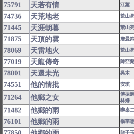
75791
天若有情
江蕙
74736
天荒地老
荒山
71445
天涯朝暮
荒山
71875
天頂的雲
詹曼
78069
天雷地火
荒山
77019
天龍傳奇
陳亞
78001
天還未光
吳木
74551
他的情批
安琪
傅振
71264
他鄉之女
林姍
71482
他鄉的雨
辦桌
76101
他鄉的雨
楊宗
77850
他鄉的雨
龍千