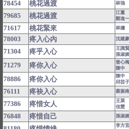
78454
桃花過渡
林強
江蕙
79685
桃花過渡
鄭進
71617
桃花緊來
林姍
78003
疼入心內
沈建
王識
71304
疼乎入心
孫淑
曾心
71279
疼你入心
陳中
陳中
78886
疼你入心
邱芸
76111
疼袂入心
蔡振
王萊
77386
疼惜女人
佳慧
76848
疼惜自己
孫淑
李方
81180
疼惜情緣