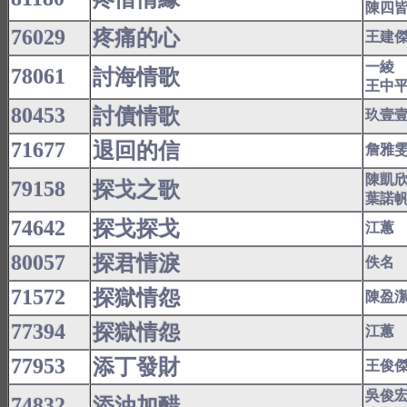
陳四
76029
疼痛的心
王建
一綾
78061
討海情歌
王中
80453
討債情歌
玖壹
71677
退回的信
詹雅
陳凱
79158
探戈之歌
葉諾
74642
探戈探戈
江蕙
80057
探君情淚
佚名
71572
探獄情怨
陳盈
77394
探獄情怨
江蕙
77953
添丁發財
王俊
吳俊
74832
添油加醋