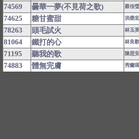
74569
曇華一夢(不見荷之歌)
蔡佳
74625
糖甘蜜甜
洪榮
78263
頭毛試火
林玉
81064
鐵打的心
林良
71195
聽我的歌
陳思
74883
體無完膚
秀蘭