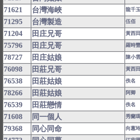
71621
台灣海峽
龍千
71295
台灣製造
伍佰
71204
田庄兄哥
黃西
75796
田庄兄哥
羅時
78727
田庄姑娘
陳小
76098
田莊兄哥
黃西
76538
田莊姑娘
佚名
78266
田莊姑娘
阿卿
76539
田莊戀情
佚名
71608
同一個人
秀蘭
79368
同心同命
向蕙