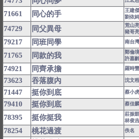
74773
同心同夢
江宏
王建
71661
同心的手
劉依
荒山
74729
同父異母
豬哥
79217
同班同學
南台
鄭倫
71765
同款的我
許嘉
74921
同齊承擔
羅時
73623
吞落腹內
沈文
71447
挺你到底
蔡小
79410
挺你到底
蔡佳
莊振
78395
挺你挺我
林俊
78254
桃花過渡
佚名