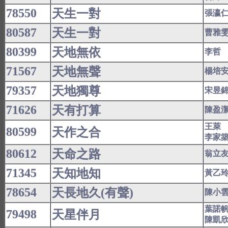
78550
天生一對
張瀛
80587
天生一對
曹雅
80399
天地無依
李哲
71567
天地無聲
楊培
79357
天地獨尊
宋昱
71626
天有打算
陳盈
王萊
80599
天作之合
李家
80612
天命之路
翁立
71345
天知地知
黃乙
78654
天長地久(有聲)
陳小
葉諾
79498
天星伴月
陳凱