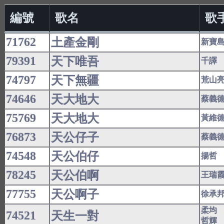
編號
歌名
歌
71762
土產金剛
新寶
79391
天下唯吾
千譯
74797
天下無疆
荒山
74646
天大地大
蔡義
75769
天大地大
黃維
76873
天公仔子
蔡義
74548
天公伯仔
揚哲
78245
天公伯啊
王瑞
77755
天公啊子
徐承
柔均
74521
天生一對
哲輝