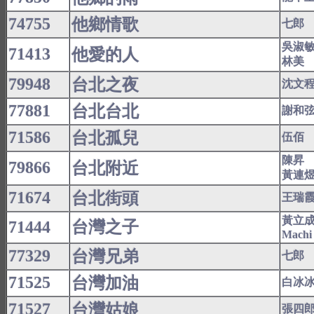
74755
他鄉情歌
七郎
吳淑
71413
他愛的人
林美
79948
台北之夜
沈文
77881
台北台北
謝和
71586
台北孤兒
伍佰
陳昇
79866
台北附近
黃連
71674
台北街頭
王瑞
黃立
71444
台灣之子
Machi
77329
台灣兄弟
七郎
71525
台灣加油
白冰
71527
台灣姑娘
張四