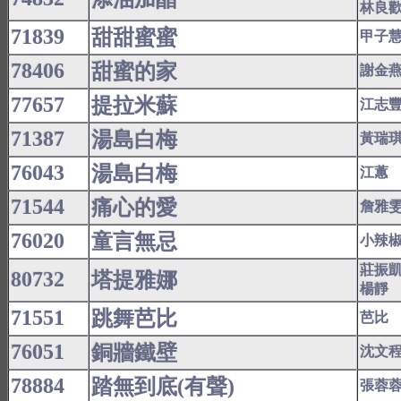
林良
71839
甜甜蜜蜜
甲子
78406
甜蜜的家
謝金
77657
提拉米蘇
江志
71387
湯島白梅
黃瑞
76043
湯島白梅
江蕙
71544
痛心的愛
詹雅
76020
童言無忌
小辣
莊振
80732
塔提雅娜
楊靜
71551
跳舞芭比
芭比
76051
銅牆鐵壁
沈文
78884
踏無到底(有聲)
張蓉