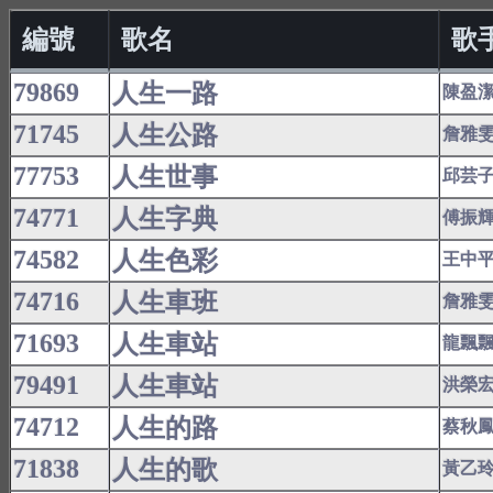
編號
歌名
歌
79869
人生一路
陳盈
71745
人生公路
詹雅
77753
人生世事
邱芸
74771
人生字典
傅振
74582
人生色彩
王中
74716
人生車班
詹雅
71693
人生車站
龍飄
79491
人生車站
洪榮
74712
人生的路
蔡秋
71838
人生的歌
黃乙