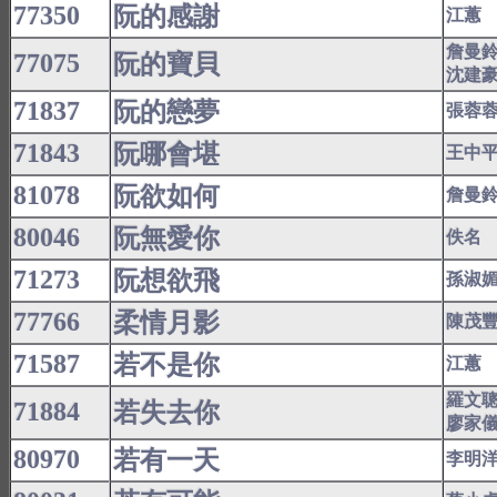
77350
阮的感謝
江蕙
詹曼
77075
阮的寶貝
沈建
71837
阮的戀夢
張蓉
71843
阮哪會堪
王中
81078
阮欲如何
詹曼
80046
阮無愛你
佚名
71273
阮想欲飛
孫淑
77766
柔情月影
陳茂
71587
若不是你
江蕙
羅文
71884
若失去你
廖家
80970
若有一天
李明