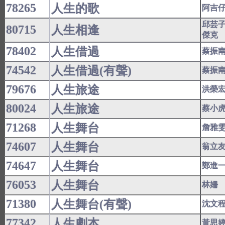
78265
人生的歌
阿吉
邱芸
80715
人生相逢
傑克
78402
人生借過
蔡振
74542
人生借過(有聲)
蔡振
79676
人生旅途
洪榮
80024
人生旅途
蔡小
71268
人生舞台
詹雅
74607
人生舞台
翁立
74647
人生舞台
鄭進
76053
人生舞台
林姍
71380
人生舞台(有聲)
沈文
77342
人生劇本
黃思