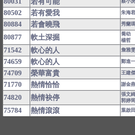
80031
若有可能
蔡小
80502
若有愛我
朱海
80884
若會曉飛
秀蘭
喬幼
80877
軟土深掘
楊哲
71542
軟心的人
詹雅
74659
軟心的人
鄭進
74709
榮華富貴
王建
71770
熱情恰恰
謝金
張文
74820
熱情袂停
郭婷
75784
熱情滾滾
葉啟