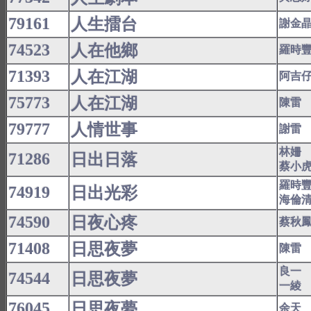
79161
人生擂台
謝金
74523
人在他鄉
羅時
71393
人在江湖
阿吉
75773
人在江湖
陳雷
79777
人情世事
謝雷
林姍
71286
日出日落
蔡小
羅時
74919
日出光彩
海倫
74590
日夜心疼
蔡秋
71408
日思夜夢
陳雷
良一
74544
日思夜夢
一綾
76045
日思夜夢
余天