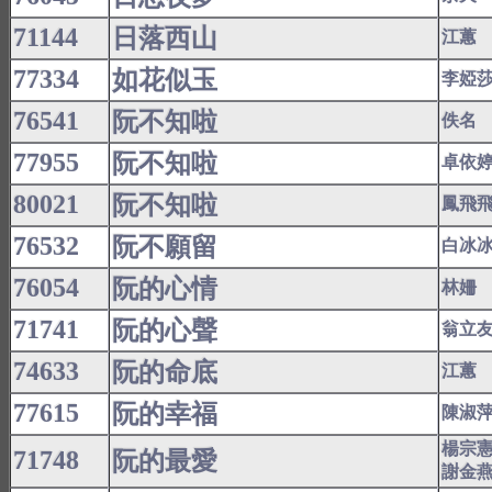
71144
日落西山
江蕙
77334
如花似玉
李婭
76541
阮不知啦
佚名
77955
阮不知啦
卓依
80021
阮不知啦
鳳飛
76532
阮不願留
白冰
76054
阮的心情
林姍
71741
阮的心聲
翁立
74633
阮的命底
江蕙
77615
阮的幸福
陳淑
楊宗
71748
阮的最愛
謝金