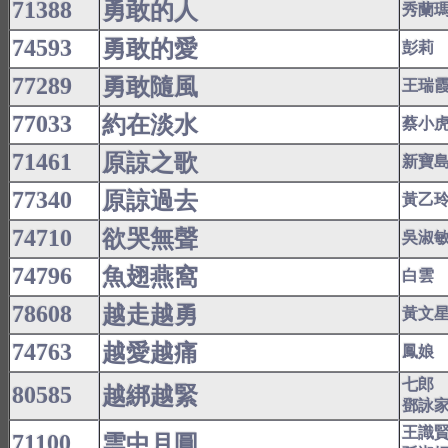
71388
勇敢的人
秀蘭
74593
勇敢的愛
彭莉
77289
勇敢隨風
王瑞
77033
約在淡水
蔡小
71461
原諒之歌
新寶
77340
原諒過去
黃乙
74710
欲哭無聲
吳淑
74796
魚翅燕窩
白雲
78608
越走越勇
黃文
74763
越愛越痛
鳳娘
七郎
80585
越綁越緊
鄧詠
王識
71100
雲中月圓