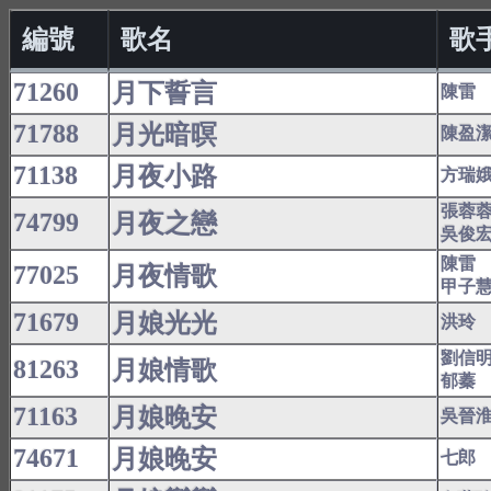
編號
歌名
歌
71260
月下誓言
陳雷
71788
月光暗暝
陳盈
71138
月夜小路
方瑞
張蓉
74799
月夜之戀
吳俊
陳雷
77025
月夜情歌
甲子
71679
月娘光光
洪玲
劉信
81263
月娘情歌
郁蓁
71163
月娘晚安
吳晉
74671
月娘晚安
七郎