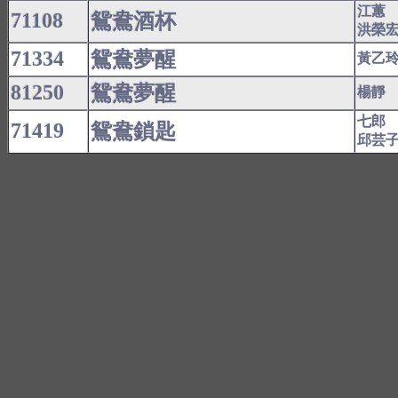
江蕙
71108
鴛鴦酒杯
洪榮
71334
鴛鴦夢醒
黃乙
81250
鴛鴦夢醒
楊靜
七郎
71419
鴛鴦鎖匙
邱芸