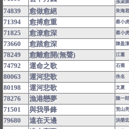
孫淑
74839
愈做愈絕
朱海
71394
愈搏愈重
蔡小
71825
愈潦愈深
蔡小
73660
愈踏愈深
陳盈
78249
愈離愈開(無聲)
江蕙
74792
運命之歌
石喬
80063
運河悲歌
佚名
80198
運河悲歌
文夏
78276
漁港戀夢
陳一
71501
與我爭鋒
荒山
79680
遠在天邊
洪榮