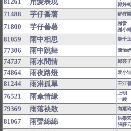
81261
用愛表現
郭婷
71488
芋仔番薯
砰砰
謝雷
71800
芋仔蕃薯
謝小
81059
雨中相思
龍千
77306
雨中跳舞
陳怡
74737
雨水問情
邱芸
74864
雨夜路燈
袁小
81244
雨淋孤單
王江
上明
76521
雨傘情緣
一綾
79369
雨落袂散
向蕙
洪榮
81067
雨聲綿綿
張靜