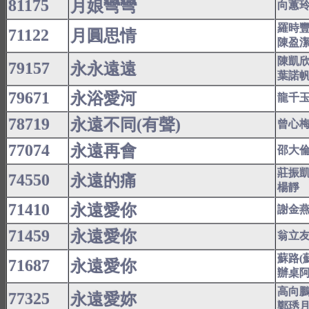
81175
月娘彎彎
向蕙
羅時
71122
月圓思情
陳盈
陳凱
79157
永永遠遠
葉諾
79671
永浴愛河
龍千
78719
永遠不同(有聲)
曾心
77074
永遠再會
邵大
莊振
74550
永遠的痛
楊靜
71410
永遠愛你
謝金
71459
永遠愛你
翁立
蘇路(
71687
永遠愛你
辦桌
高向
77325
永遠愛妳
鄭琇