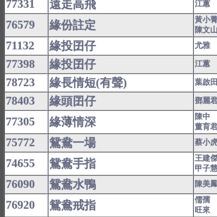
77331
遠走高飛
江蕙
黃小
76579
緣份註定
陳文
71132
緣投囝仔
尤雅
77398
緣投囝仔
江蕙
78723
緣長情短(有聲)
葉啟
78403
緣頭囝仔
鄧麗
陳中
77305
緣薄情深
董育
75772
鴛鴦一場
蔡小
王建
74655
鴛鴦手指
甲子
76090
鴛鴦水鴨
陳美
儒孺
76920
鴛鴦戒指
旺來