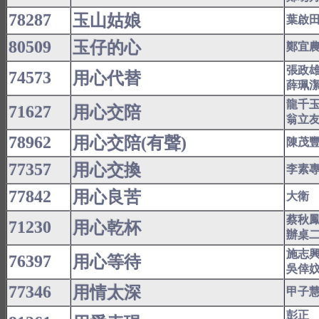
78287
玉山姑娘
葉啟
80509
玉仔的心
鄭宜
張政
74573
用心代替
薛珮
龍千
71627
用心交陪
翁立
78962
用心交陪(有聲)
陳茂
77357
用心交換
李素
77842
用心良苦
大衛
蔡秋
71230
用心乾杯
辦桌
施志
76397
用心等待
吳倖
77346
用情太深
甲子
彭正