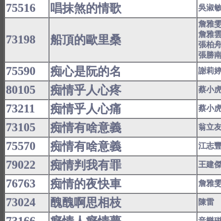
75516
唱抹煞的情歌
吳淑
詹雅
詹雅
73198
船頂的歐里桑
張柏
張勝
75590
痴心是阮的名
謝莉
80105
痴情乎人心疼
蔡小
73211
痴情乎人心痛
蔡小
73105
痴情有啥意義
翁立
75570
痴情有啥意義
江志
79022
痴情判我有罪
王建
76763
痴情的夜快車
詹雅
73024
醜醜啊思相枝
陳雷
音樂