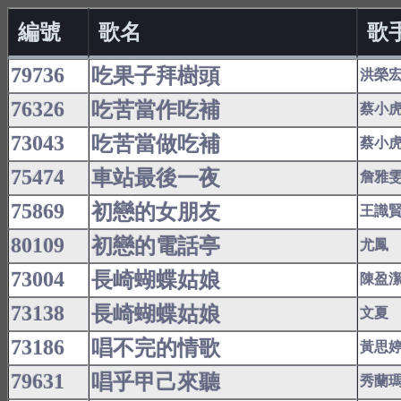
編號
歌名
歌
79736
吃果子拜樹頭
洪榮
76326
吃苦當作吃補
蔡小
73043
吃苦當做吃補
蔡小
75474
車站最後一夜
詹雅
75869
初戀的女朋友
王識
80109
初戀的電話亭
尤鳳
73004
長崎蝴蝶姑娘
陳盈
73138
長崎蝴蝶姑娘
文夏
73186
唱不完的情歌
黃思
79631
唱乎甲己來聽
秀蘭