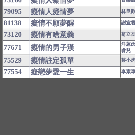
73166
癡情人癡情夢
79095
癡情人癡情夢
林良
81138
癡情不願夢醒
謝宜
73120
癡情有啥意義
翁立
洋蔥(
77671
癡情的男子漢
睿兒
75529
癡情註定孤單
蔡小
77554
癡戀夢愛一生
李素