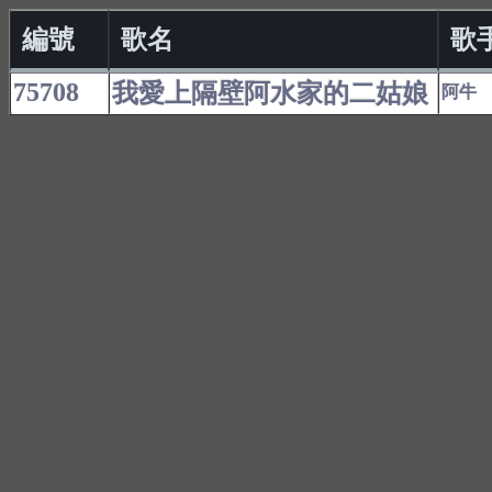
編號
歌名
歌
75708
我愛上隔壁阿水家的二姑娘
阿牛